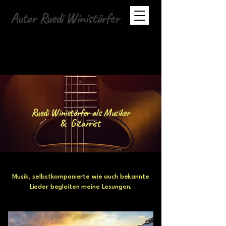
Autor Ruedi Winistörfer
Ruedi Winistörfer als Musiker
& Gitarrist
Musik, selbstkomponierte wie auch bekannte
Lieder begleiten meine Lesungen.